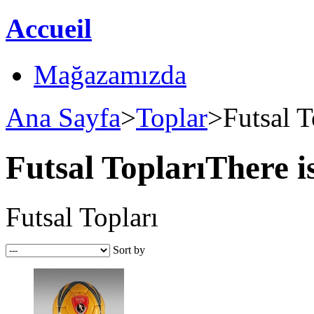
Accueil
Mağazamızda
Ana Sayfa
>
Toplar
>
Futsal T
Futsal Topları
There i
Futsal Topları
Sort by