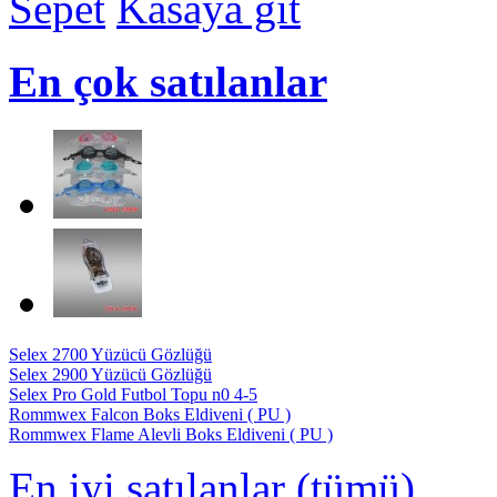
Sepet
Kasaya git
En çok satılanlar
Selex 2700 Yüzücü Gözlüğü
Selex 2900 Yüzücü Gözlüğü
Selex Pro Gold Futbol Topu n0 4-5
Rommwex Falcon Boks Eldiveni ( PU )
Rommwex Flame Alevli Boks Eldiveni ( PU )
En iyi satılanlar (tümü)