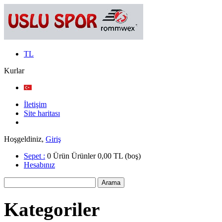
TL
Kurlar
İletişim
Site haritası
Hoşgeldiniz,
Giriş
Sepet :
0
Ürün
Ürünler
0,00 TL
(boş)
Hesabınız
Kategoriler