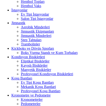
Hentbol Topları
Hentbol Vaks
İstasyonlar
Ev Tipi İstasyonlar
Salon Tipi İstasyonlar
Jimnastik
Aerobik Minderleri
Jimnastik Ekipmanları
Jimnastik Minderleri
Step Tahtaları
Trambolinler
Kickboks ve Dövüş Sporları
Boks Vurma Standı ve Kum Torbaları
Kondisyon Bisikletleri
Eliptikal Bisikletler
Kayışlı Bisikletler
Manyetik Bisikletler
Profesyonel Kondisyon Bisikletleri
Koşu Bantları
Ev Tipi Koşu Bantları
Mekanik Koşu Bantlari
Profesyonel Koşu Bantları
Kronometre ve Pedometre
Kronometreler
Pedometreler