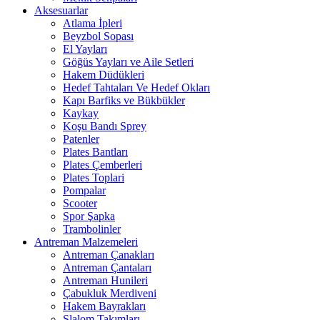
Aksesuarlar
Atlama İpleri
Beyzbol Sopası
El Yayları
Göğüs Yayları ve Aile Setleri
Hakem Düdükleri
Hedef Tahtaları Ve Hedef Okları
Kapı Barfiks ve Bükbükler
Kaykay
Koşu Bandı Sprey
Patenler
Plates Bantları
Plates Çemberleri
Plates Toplari
Pompalar
Scooter
Spor Şapka
Trambolinler
Antreman Malzemeleri
Antreman Çanakları
Antreman Çantaları
Antreman Hunileri
Çabukluk Merdiveni
Hakem Bayrakları
Slalom Takımları