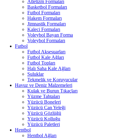
Atletizm Formaları
Basketbol Formaları
Futbol Formaları
Hakem Formaları
Jimnastik Formaları
Kaleci Formaları
Voleybol Bayan Forma
Voleybol Formaları
Futbol
Futbol Aksesuarları
Futbol Kale Ağları
Futbol Topları
Halı Saha Kale Ağları
Suluklar
Tekmelik ve Koruyucular
Havuz ve Deniz Malzemeleri
Kulak ve Burun Tıkaçları
Yüzme Tahtaları
Yüzücü Boneleri
Yüzücü Can Yeleği
Yüzücü Gözlüğü
Yüzücü Kolluğu
Yüzücü Paletleri
Hentbol
Hentbol Ağları