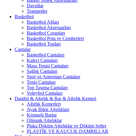
Bando Yedek Aksesuarları
Davullar
Trampetler
Basketbol
Basketbol Ağları
Basketbol Aksesuarları
Basketbol Çorapları
Basketbol Pota ve Çemberleri
Basketbol Topları
Çantalar
Basketbol Çantaları
Kaleci Çantaları
Masa Tenisi Çantaları
Sağlık Çantaları
Spor ve Antreman Çantaları
Tenis Çantaları
Top Taşıma Çantaları
Voleybol Çantaları
Dambıl & Ağırlık & Bar & Ağırlık Kemeri
Ağırlık Kemerleri
Ayak Bilek Ağırlıkları
Kromajlı Barlar
Olimpik Ağırlıklar
Plaka Döküm Ağırlıklar ve Döküm Setler
PLASTİK VE KAUÇUK DAMBILLAR