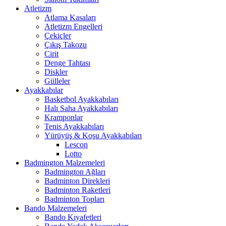
Atletizm
Atlama Kasaları
Atletizm Engelleri
Çekiçler
Çıkış Takozu
Cirit
Denge Tahtası
Diskler
Gülleler
Ayakkabılar
Basketbol Ayakkabıları
Halı Saha Ayakkabıları
Kramponlar
Tenis Ayakkabıları
Yürüyüş & Koşu Ayakkabıları
Lescon
Lotto
Badmington Malzemeleri
Badmington Ağları
Badminton Direkleri
Badminton Raketleri
Badminton Topları
Bando Malzemeleri
Bando Kıyafetleri