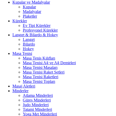
Kupalar ve Madalyalar
Kupalar
Madalyalar
Plaketler
Kürekler
Ev Tipi Kürekler
Profesyonel Kürekler
Langırt & Bilardo & Hokey
Langırt
Bilardo
Hokey
Masa Tenisi
Masa Tenis Kılıfları
Masa Tenisi Ağ ve Ağ Demirleri
Masa Tenisi Masaları
Masa Tenisi Raket Setleri
Masa Tenisi Raketleri
Masa Tenisi Topları
Masaj Aletleri
Minderler
Atlama Minderleri
Güreş Minderleri
Judo Minderleri
Tatami Minderleri
Yoga Met Minderleri