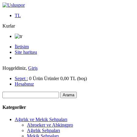
TL
Kurlar
İletişim
Site haritası
Hoşgeldiniz,
Giriş
Sepet :
0
Ürün
Ürünler
0,00 TL
(boş)
Hesabınız
Kategoriler
Ağırlık ve Mekik Sehpaları
Abroeker ve Abkingpro
Ağırlık Sehpaları
Mekik Sehpaları