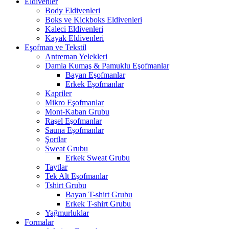
Eldivenler
Body Eldivenleri
Boks ve Kickboks Eldivenleri
Kaleci Eldivenleri
Kayak Eldivenleri
Eşofman ve Tekstil
Antreman Yelekleri
Damla Kumaş & Pamuklu Eşofmanlar
Bayan Eşofmanlar
Erkek Eşofmanlar
Kapriler
Mikro Eşofmanlar
Mont-Kaban Grubu
Raşel Eşofmanlar
Sauna Eşofmanlar
Şortlar
Sweat Grubu
Erkek Sweat Grubu
Taytlar
Tek Alt Eşofmanlar
Tshirt Grubu
Bayan T-shirt Grubu
Erkek T-shirt Grubu
Yağmurluklar
Formalar