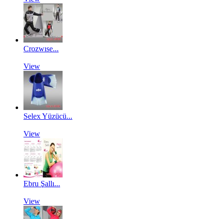
Crozwıse...
View
Selex Yüzücü...
View
Ebru Şallı...
View