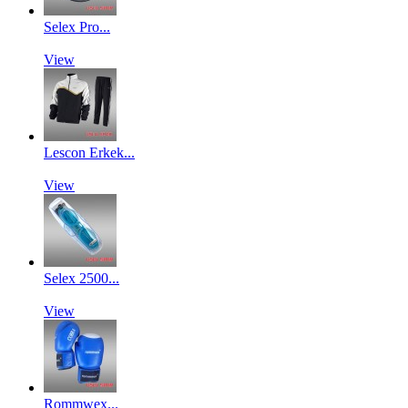
Selex Pro...
View
Lescon Erkek...
View
Selex 2500...
View
Rommwex...