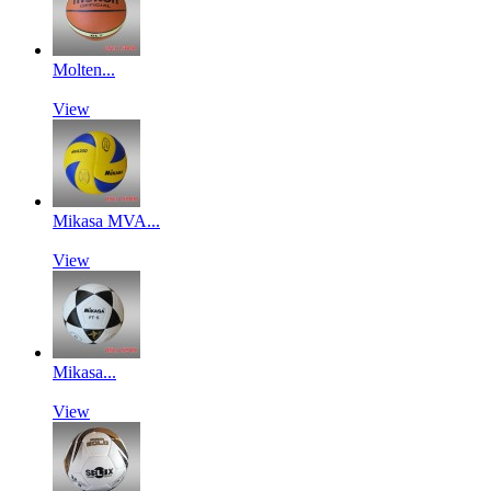
Molten...
View
Mikasa MVA...
View
Mikasa...
View