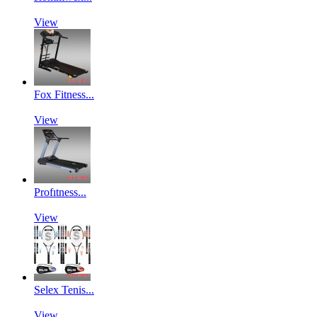
View
Fox Fitness...
View
Profıtness...
View
Selex Tenis...
View