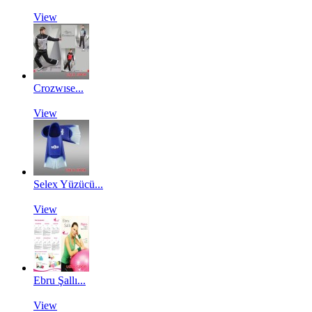
View
Crozwıse...
View
Selex Yüzücü...
View
Ebru Şallı...
View