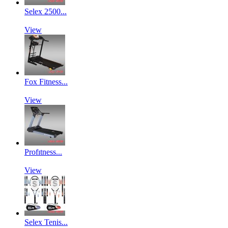
Selex 2500...
View
Fox Fitness...
View
Profıtness...
View
Selex Tenis...